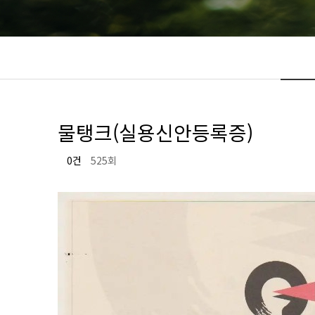
물탱크(실용신안등록증)
0건
525회