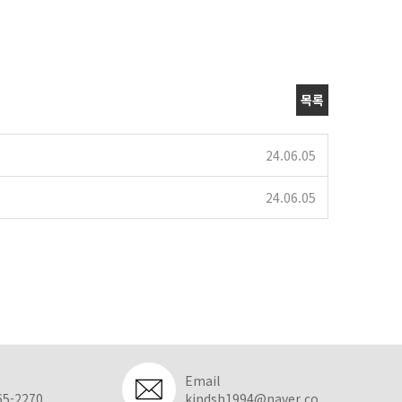
목록
24.06.05
24.06.05
Email
65-2270
kindsh1994@naver.co