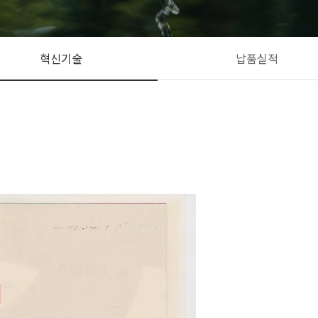
혁신기술
납품실적