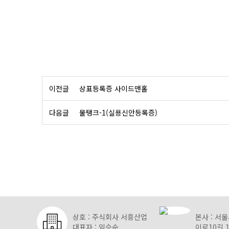
이전글
상표등록증 사이드맨홀
다음글
물탱크-1(실용신안등록증)
상호 : 주식회사 서흥산업
본사 : 서
대표자 : 임승순
이로10길 